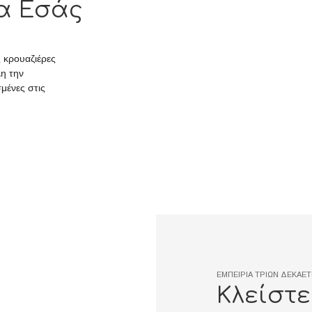
ια Εσάς
ς κρουαζιέρες
λη την
μένες στις
ΕΜΠΕΙΡΙΑ ΤΡΙΩΝ ΔΕΚΑΕΤ
Κλείστε