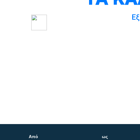
Εξ
Από
ως