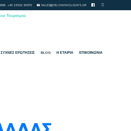
888, +30 23510 39570
SALES@VELONISHOLIDAYS.GR
ΣΥΧΝΈΣ ΕΡΩΤΉΣΕΙΣ
BLOG
Η ΕΤΑΙΡΊΑ
ΕΠΙΚΟΙΝΩΝΊΑ
ΛΛΆΔΑΣ